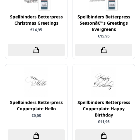
Sprinkletz
Spellbinders Betterpress
Spellbinders Betterpress
Stamperia
Christmas Greetings
Seasonâ€™s Greetings
Starform
Evergreens
€14,95
€15,95
Steadler
Stitch & Do
Studio Light
Te Gekke Krijtjes
The Paper Boutique
Tombow
Totally - Tiffany
Spellbinders Betterpress
Spellbinders Betterpress
Vaessen Creative
Copperplate Hello
Copperplate Happy
Birthday
€5,50
van Gogh
€11,95
Versa Magic Dew Drop
Versafine