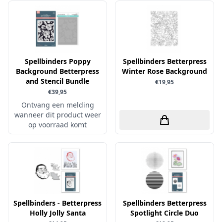
Little Birdie
Maja Design
Marianne Design
Marij Rahder
Spellbinders Poppy
Spellbinders Betterpress
Background Betterpress
Winter Rose Background
Memento
and Stencil Bundle
€19,95
Mintay
€39,95
Ontvang een melding
Morgana Fantasy
wanneer dit product weer
Nellie Snellen
op voorraad komt
Nellie's Choice
Nuvo
Overige
Paper Boutique
Spellbinders - Betterpress
Paper Favourites
Spellbinders Betterpress
Holly Jolly Santa
Spotlight Circle Duo
Paperfuel