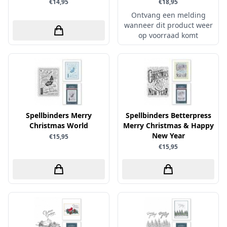
€14,95
€18,95
Papers for You
Ontvang een melding
wanneer dit product weer
Piatek13
op voorraad komt
Precious Marieke
Prills
Pronty
Ranger
Rayher
Spellbinders Merry
Spellbinders Betterpress
Christmas World
Merry Christmas & Happy
Reprint
New Year
€15,95
Scrap-Boys
€15,95
ScrapAndMe
Sizzix
Sparkles
Spectrum Noir
Spellbinders