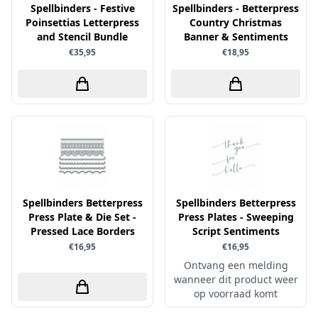
Uitdrukvellen
Spellbinders - Festive
Spellbinders - Betterpress
schudmateriaal
Hobbydots
Poinsettias Letterpress
Country Christmas
Canvas
Scrappapier
and Stencil Bundle
Banner & Sentiments
HobbyFun
Die Cuts
€35,95
€18,95
Shiny details
Hobbyjournaal
Finger Wax
Specialties
Hobbyzine
Pan Pastel
Stickers
Jalekro
Potloden
Tekst, letters & cijfers
Jeanines Art
Workshop
Tijdschrift
JeJe
Tools
Joy & Noor
Washi - tape
Juffrouw Muis
Spellbinders Betterpress
Spellbinders Betterpress
Press Plate & Die Set -
Press Plates - Sweeping
Lapland knipvel
Pressed Lace Borders
Script Sentiments
Lavinia
€16,95
€16,95
Ontvang een melding
Lawn Fawn
wanneer dit product weer
Lemon Craft
op voorraad komt
Lisa Horton - Crafts