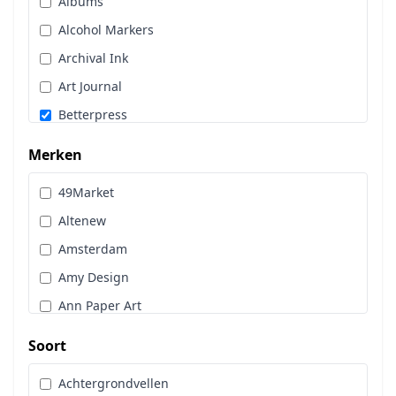
Albums
Stans, Embos & Stencils
Alcohol Markers
Stempels
Archival Ink
Workshoppakket
Art Journal
Pan Pastel
Betterpress
Bloemen
Merken
Brads
49Market
Cadence
Altenew
Designpapier
Amsterdam
Distress Oxide Spray
Amy Design
Distress Spritz
Ann Paper Art
Divers
Art Glitter
Dot & Do
Soort
Art Impressions
Embossingpoeder
Achtergrondvellen
Art Journaling