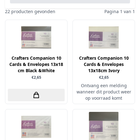
Pailletten & Glitters
Inktpad
Diamond Paint
Parels
22 producten gevonden
Pagina 1 van 1
Inktstift
Die'sire
Ponsen
Kleurboek
Dini Disign
Prills
Kraaltjes
Disney
Rub-On
Linnenkarton - basis
Dotty Design
Snijmallen
Mixed media
Crafters Companion 10
Dress My Craft
Crafters Companion 10
Sparkles
Cards & Envelopes 13x18
Cards & Envelopes
Oplegkaartjes
Dutch Doobadoo
cm Black &White
Speciaalpapier
13x18cm Ivory
Overige
€2,65
€2,65
E.Colin
Stempelmateriaal
Pakketten
Ontvang een melding
Elizabeth craft designs
Stencil
wanneer dit product weer
Paperpacks
Fairybells
op voorraad komt
Stickers
pasta
Florence
Stitch & Do
penselen
Gemini
Te Gekke Krijtjes
rijstpapier
Graphic 45
Trowback
Rubber stempels
Hobby Art