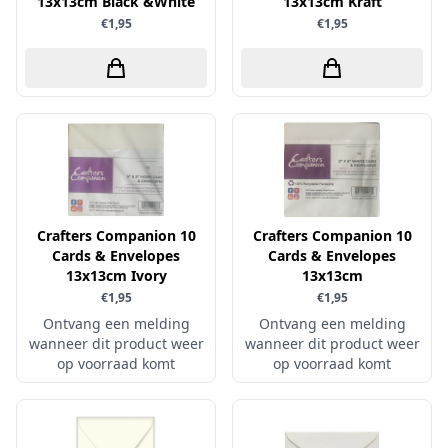
13x13cm Black &White
13x13cm Kraft
€1,95
€1,95
Papers for You
Piatek13
Precious Marieke
Prills
Pronty
Ranger
Rayher
Crafters Companion 10
Crafters Companion 10
Reprint
Cards & Envelopes
Cards & Envelopes
13x13cm Ivory
13x13cm
Scrap-Boys
€1,95
€1,95
ScrapAndMe
Ontvang een melding
Ontvang een melding
wanneer dit product weer
wanneer dit product weer
Sizzix
op voorraad komt
op voorraad komt
Sparkles
Spectrum Noir
Spellbinders