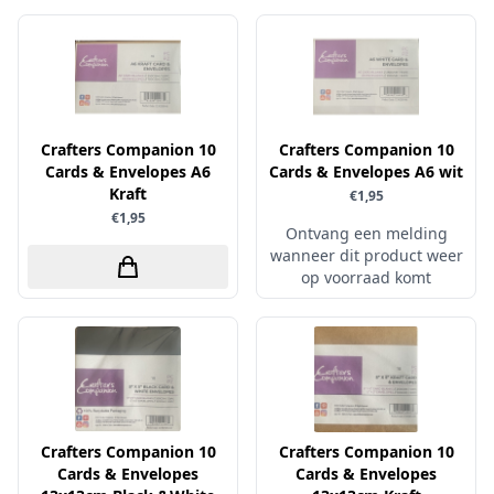
Little Birdie
Maja Design
Marianne Design
Marij Rahder
Crafters Companion 10
Crafters Companion 10
Memento
Cards & Envelopes A6
Cards & Envelopes A6 wit
Kraft
€1,95
Mintay
€1,95
Ontvang een melding
Morgana Fantasy
wanneer dit product weer
Nellie Snellen
op voorraad komt
Nellie's Choice
Nuvo
Overige
Paper Boutique
Crafters Companion 10
Paper Favourites
Crafters Companion 10
Cards & Envelopes
Cards & Envelopes
Paperfuel