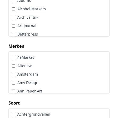
Albums
Stans, Embos & Stencils
Alcohol Markers
Stempels
Archival Ink
Workshoppakket
Art Journal
Pan Pastel
Betterpress
Bloemen
Merken
Brads
49Market
Cadence
Altenew
Designpapier
Amsterdam
Distress Oxide Spray
Amy Design
Distress Spritz
Ann Paper Art
Divers
Art Glitter
Dot & Do
Soort
Art Impressions
Embossingpoeder
Achtergrondvellen
Art Journaling