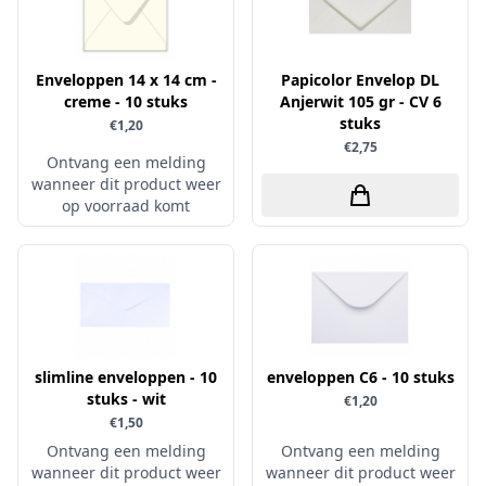
Sprinkletz
Stamperia
Enveloppen 14 x 14 cm -
Papicolor Envelop DL
Starform
creme - 10 stuks
Anjerwit 105 gr - CV 6
stuks
€1,20
Steadler
€2,75
Ontvang een melding
Stitch & Do
wanneer dit product weer
Studio Light
op voorraad komt
Te Gekke Krijtjes
The Paper Boutique
Tombow
Totally - Tiffany
Vaessen Creative
slimline enveloppen - 10
enveloppen C6 - 10 stuks
stuks - wit
€1,20
van Gogh
€1,50
Versa Magic Dew Drop
Ontvang een melding
Ontvang een melding
wanneer dit product weer
wanneer dit product weer
Versafine