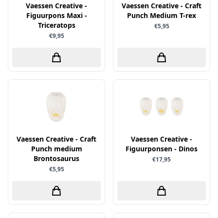
Uitdrukvellen
Vaessen Creative -
Vaessen Creative - Craft
schudmateriaal
Hobbydots
Figuurpons Maxi -
Punch Medium T-rex
Canvas
Scrappapier
Triceratops
€5,95
HobbyFun
Die Cuts
€9,95
Shiny details
Hobbyjournaal
Finger Wax
Specialties
Hobbyzine
Pan Pastel
Stickers
Jalekro
Potloden
Tekst, letters & cijfers
Jeanines Art
Workshop
Tijdschrift
JeJe
Tools
Joy & Noor
Washi - tape
Juffrouw Muis
Vaessen Creative - Craft
Vaessen Creative -
Punch medium
Figuurponsen - Dinos
Lapland knipvel
Brontosaurus
€17,95
Lavinia
€5,95
Lawn Fawn
Lemon Craft
Lisa Horton - Crafts