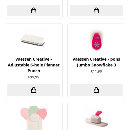
Papers for You
Piatek13
Precious Marieke
Prills
Pronty
Ranger
Vaessen Creative -
Vaessen Creative - pons
Rayher
Adjustable 6-hole Planner
Jumbo Snowflake 3
Punch
€11,90
Reprint
€19,95
Scrap-Boys
ScrapAndMe
Sizzix
Sparkles
Spectrum Noir
Spellbinders