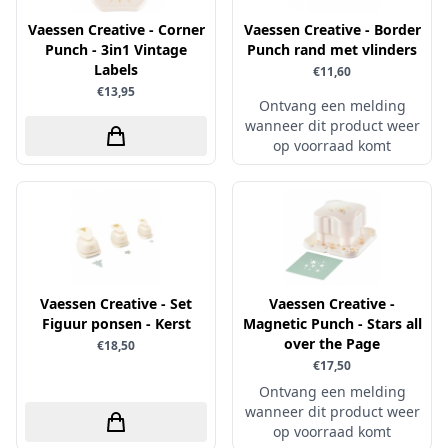
Sprinkletz
Vaessen Creative - Corner
Vaessen Creative - Border
Punch - 3in1 Vintage
Punch rand met vlinders
Stamperia
Labels
€11,60
Starform
€13,95
Ontvang een melding
Steadler
wanneer dit product weer
op voorraad komt
Stitch & Do
Studio Light
Te Gekke Krijtjes
The Paper Boutique
Tombow
Vaessen Creative - Set
Vaessen Creative -
Totally - Tiffany
Figuur ponsen - Kerst
Magnetic Punch - Stars all
over the Page
Vaessen Creative
€18,50
€17,50
van Gogh
Ontvang een melding
Versa Magic Dew Drop
wanneer dit product weer
op voorraad komt
Versafine