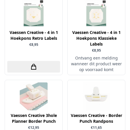
Little Birdie
Maja Design
Marianne Design
Vaessen Creative - 4 in 1
Vaessen Creative - 4 in 1
Marij Rahder
Hoekpons Retro Labels
Hoekpons Klassieke
Labels
Memento
€8,95
€8,95
Mintay
Ontvang een melding
Morgana Fantasy
wanneer dit product weer
op voorraad komt
Nellie Snellen
Nellie's Choice
Nuvo
Overige
Paper Boutique
Vaessen Creative 3hole
Vaessen Creative - Border
Paper Favourites
Planner Border Punch
Punch Randpons
€12,95
€11,65
Paperfuel