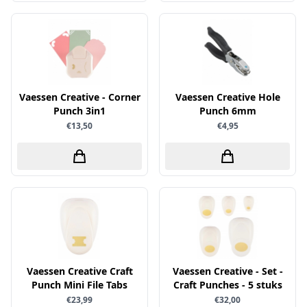
Verschillende
WeR Memory
Whimsy Stamps
Wild Rose Studio's
Vaessen Creative - Corner
Vaessen Creative Hole
World of Craft
Punch 3in1
Punch 6mm
€13,50
€4,95
wow
Yvonne Creations
Barto Design
Collall
hobbygros
Joep by Carla
Kleurlab
Vaessen Creative Craft
Vaessen Creative - Set -
Olba
Punch Mini File Tabs
Craft Punches - 5 stuks
€23,99
€32,00
Pan Pastel