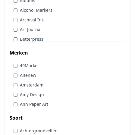
Albums
Stans, Embos & Stencils
Alcohol Markers
Stempels
Archival Ink
Workshoppakket
Art Journal
Pan Pastel
Betterpress
Bloemen
Merken
Brads
49Market
Cadence
Altenew
Designpapier
Amsterdam
Distress Oxide Spray
Amy Design
Distress Spritz
Ann Paper Art
Divers
Art Glitter
Dot & Do
Soort
Art Impressions
Embossingpoeder
Achtergrondvellen
Art Journaling