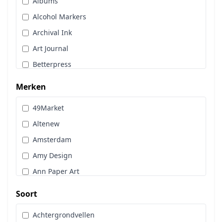
Albums
Stans, Embos & Stencils
Alcohol Markers
Stempels
Archival Ink
Workshoppakket
Art Journal
Pan Pastel
Betterpress
Bloemen
Merken
Brads
49Market
Cadence
Altenew
Designpapier
Amsterdam
Distress Oxide Spray
Amy Design
Distress Spritz
Ann Paper Art
Divers
Art Glitter
Dot & Do
Soort
Art Impressions
Embossingpoeder
Achtergrondvellen
Art Journaling