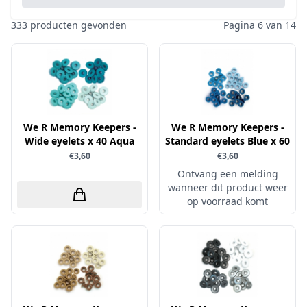
Pailletten & Glitters
Inktpad
Diamond Paint
Parels
333 producten gevonden
Pagina 6 van 14
Inktstift
Die'sire
Ponsen
Kleurboek
Dini Disign
Prills
Kraaltjes
Disney
Rub-On
Linnenkarton - basis
Dotty Design
Snijmallen
Mixed media
We R Memory Keepers -
Dress My Craft
We R Memory Keepers -
Sparkles
Wide eyelets x 40 Aqua
Standard eyelets Blue x 60
Oplegkaartjes
Dutch Doobadoo
Speciaalpapier
€3,60
€3,60
Overige
E.Colin
Ontvang een melding
Stempelmateriaal
Pakketten
wanneer dit product weer
Elizabeth craft designs
Stencil
op voorraad komt
Paperpacks
Fairybells
Stickers
pasta
Florence
Stitch & Do
penselen
Gemini
Te Gekke Krijtjes
rijstpapier
Graphic 45
Trowback
Rubber stempels
Hobby Art