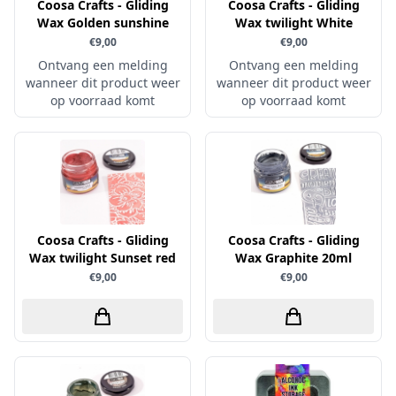
Coosa Crafts - Gliding
Coosa Crafts - Gliding
Wax Golden sunshine
Sprinkletz
Wax twilight White
€9,00
€9,00
Stamperia
Ontvang een melding
Ontvang een melding
Starform
wanneer dit product weer
wanneer dit product weer
op voorraad komt
op voorraad komt
Steadler
Stitch & Do
Studio Light
Te Gekke Krijtjes
The Paper Boutique
Coosa Crafts - Gliding
Coosa Crafts - Gliding
Tombow
Wax twilight Sunset red
Wax Graphite 20ml
Totally - Tiffany
€9,00
€9,00
Vaessen Creative
van Gogh
Versa Magic Dew Drop
Versafine