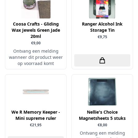
Verschillende
WeR Memory
Coosa Crafts - Gliding
Ranger Alcohol Ink
Whimsy Stamps
Wax Jewels Green Jade
Storage Tin
20ml
€9,75
Wild Rose Studio's
€9,00
World of Craft
Ontvang een melding
wanneer dit product weer
wow
op voorraad komt
Yvonne Creations
Barto Design
Collall
hobbygros
Joep by Carla
We R Memory Keeper -
Nellie's Choice
Kleurlab
Mini supreme ruler
Magnetsheets 5 stuks
€21,95
€8,00
Olba
Ontvang een melding
Pan Pastel