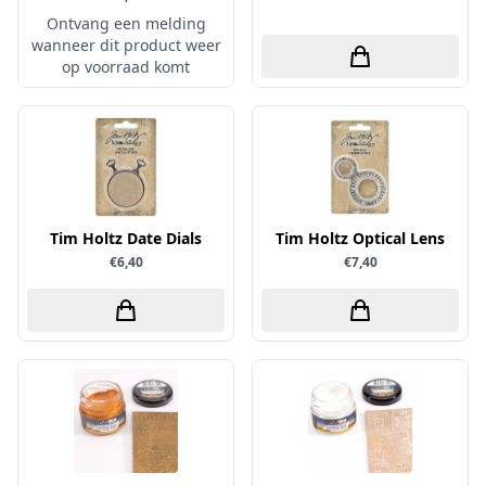
Ontvang een melding
Papers for You
wanneer dit product weer
Piatek13
op voorraad komt
Precious Marieke
Prills
Pronty
Ranger
Rayher
Tim Holtz Date Dials
Tim Holtz Optical Lens
€6,40
€7,40
Reprint
Scrap-Boys
ScrapAndMe
Sizzix
Sparkles
Spectrum Noir
Spellbinders