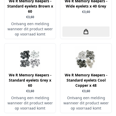
Uitdrukvellen
We R Memory Keepers -
We R Memory Keepers -
schudmateriaal
Standard eyelets Brown x
Wide eyelets x 40 Grey
Hobbydots
Canvas
60
€3,60
Scrappapier
HobbyFun
Die Cuts
€3,60
Shiny details
Hobbyjournaal
Ontvang een melding
Finger Wax
wanneer dit product weer
Specialties
Hobbyzine
Pan Pastel
op voorraad komt
Stickers
Jalekro
Potloden
Tekst, letters & cijfers
Jeanines Art
Workshop
Tijdschrift
JeJe
Tools
Joy & Noor
Washi - tape
Juffrouw Muis
We R Memory Keepers -
We R Memory Keepers -
Standard eyelets Grey x
Standard eyelets Cool
Lapland knipvel
60
Copper x 48
Lavinia
€3,60
€3,60
Ontvang een melding
Lawn Fawn
Ontvang een melding
wanneer dit product weer
wanneer dit product weer
Lemon Craft
op voorraad komt
op voorraad komt
Lisa Horton - Crafts