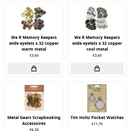
Little Birdie
Maja Design
Marianne Design
Marij Rahder
We R Memory Keepers
We R Memory Keepers
wide eyelets x 32 copper
wide eyelets x 32 copper
Memento
warm metal
cool metal
Mintay
€3,60
€3,60
Morgana Fantasy
Nellie Snellen
Nellie's Choice
Nuvo
Overige
Paper Boutique
Metal Gears Scrapbooking
Tim Holtz Pocket Watches
Paper Favourites
Accessoires
€11,70
Paperfuel
€6,20