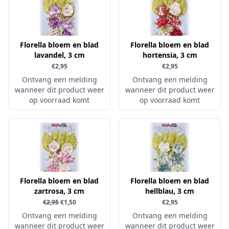
Little Birdie
Maja Design
Florella bloem en blad
Florella bloem en blad
Marianne Design
lavandel, 3 cm
hortensia, 3 cm
Marij Rahder
€2,95
€2,95
Memento
Ontvang een melding
Ontvang een melding
wanneer dit product weer
wanneer dit product weer
Mintay
op voorraad komt
op voorraad komt
Morgana Fantasy
Nellie Snellen
Nellie's Choice
Nuvo
Overige
Florella bloem en blad
Florella bloem en blad
zartrosa, 3 cm
hellblau, 3 cm
Paper Boutique
€2,95
€1,50
€2,95
Paper Favourites
Ontvang een melding
Ontvang een melding
wanneer dit product weer
Paperfuel
wanneer dit product weer