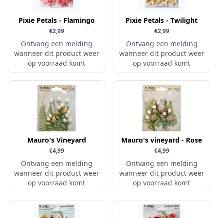
Verschillende
Pixie Petals - Flamingo
Pixie Petals - Twilight
WeR Memory
€2,99
€2,99
Ontvang een melding
Whimsy Stamps
Ontvang een melding
wanneer dit product weer
wanneer dit product weer
Wild Rose Studio's
op voorraad komt
op voorraad komt
World of Craft
wow
Yvonne Creations
Barto Design
Collall
Mauro's Vineyard
Mauro's vineyard - Rose
€4,99
€4,99
hobbygros
Ontvang een melding
Ontvang een melding
Joep by Carla
wanneer dit product weer
wanneer dit product weer
op voorraad komt
op voorraad komt
Kleurlab
Olba
Pan Pastel