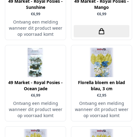
Uitdrukvellen
49 Market - Royal Posies -
49 Market - Royal Posies -
schudmateriaal
Sunshine
Mango
Hobbydots
Canvas
€6,99
€6,99
Scrappapier
HobbyFun
Die Cuts
Ontvang een melding
Shiny details
Hobbyjournaal
wanneer dit product weer
Finger Wax
op voorraad komt
Specialties
Hobbyzine
Pan Pastel
Stickers
Jalekro
Potloden
Tekst, letters & cijfers
Jeanines Art
Workshop
Tijdschrift
JeJe
Tools
Joy & Noor
49 Market - Royal Posies -
Florella bloem en blad
Washi - tape
Juffrouw Muis
Ocean Jade
blau, 3 cm
€6,99
€2,95
Lapland knipvel
Ontvang een melding
Ontvang een melding
Lavinia
wanneer dit product weer
wanneer dit product weer
op voorraad komt
Lawn Fawn
op voorraad komt
Lemon Craft
Lisa Horton - Crafts