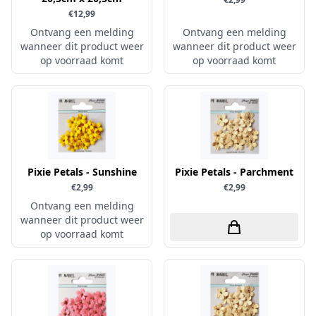
€12,99
Sprinkletz
Ontvang een melding
Ontvang een melding
Stamperia
wanneer dit product weer
wanneer dit product weer
op voorraad komt
op voorraad komt
Starform
Steadler
Stitch & Do
Studio Light
Te Gekke Krijtjes
Pixie Petals - Sunshine
Pixie Petals - Parchment
The Paper Boutique
€2,99
€2,99
Tombow
Ontvang een melding
wanneer dit product weer
Totally - Tiffany
op voorraad komt
Vaessen Creative
van Gogh
Versa Magic Dew Drop
Versafine