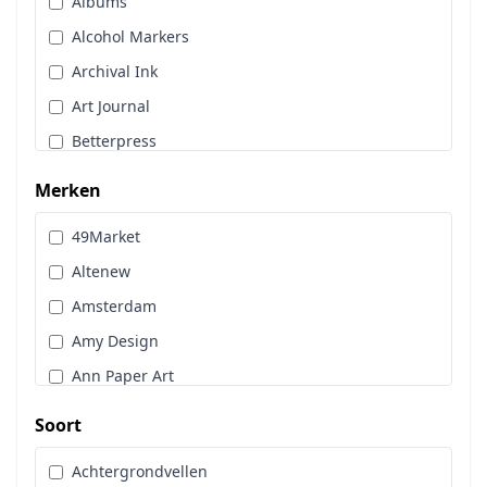
Albums
Stans, Embos & Stencils
Alcohol Markers
Stempels
Archival Ink
Workshoppakket
Art Journal
Pan Pastel
Betterpress
Bloemen
Merken
Brads
49Market
Cadence
Altenew
Designpapier
Amsterdam
Distress Oxide Spray
Amy Design
Distress Spritz
Ann Paper Art
Divers
Art Glitter
Dot & Do
Soort
Art Impressions
Embossingpoeder
Achtergrondvellen
Art Journaling