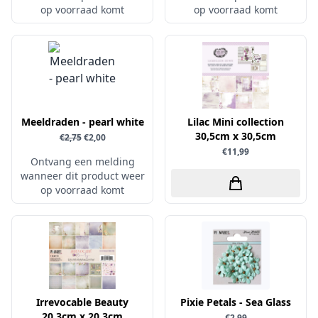
op voorraad komt
op voorraad komt
Papers for You
Piatek13
Precious Marieke
Prills
Pronty
Meeldraden - pearl white
Lilac Mini collection
Ranger
30,5cm x 30,5cm
€2,75
€2,00
€11,99
Rayher
Ontvang een melding
wanneer dit product weer
Reprint
op voorraad komt
Scrap-Boys
ScrapAndMe
Sizzix
Sparkles
Spectrum Noir
Irrevocable Beauty
Pixie Petals - Sea Glass
Spellbinders
20,3cm x 20,3cm
€2,99