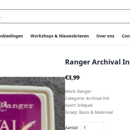
nbiedingen
Workshops & Nieuwsbrieven
Over ons
Con
Ranger Archival In
€3,99
Merk:
Ranger
Categorie:
Archival Ink
Soort:
Inktpad
Groep:
Basis & Materiaal
Aantal: