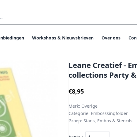
nbiedingen
Workshops & Nieuwsbrieven
Over ons
Con
Leane Creatief - E
collections Party
€8,95
Merk:
Overige
Categorie:
Embosssingfolder
Groep:
Stans, Embos & Stencils
Aantal: