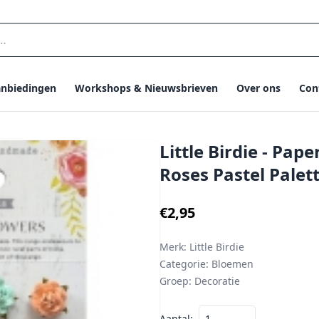
nbiedingen
Workshops & Nieuwsbrieven
Over ons
Con
Little Birdie - Pap
Roses Pastel Palet
€2,95
Merk:
Little Birdie
Categorie:
Bloemen
Groep:
Decoratie
Aantal: